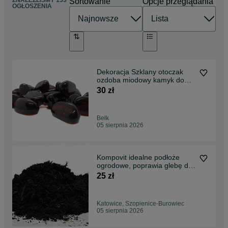
ZNALEŹLIŚMY 153
Sortowanie
Opcje przeglądania
OGŁOSZENIA
Dekoracja Szklany otoczak
ozdoba miodowy kamyk do
lasu w szkle 1kg
30 zł
Bełk
05 sierpnia 2026
Kompovit idealne podłoże
ogrodowe, poprawia glebę do
trawników KOMPOST
25 zł
Katowice, Szopienice-Burowiec
05 sierpnia 2026