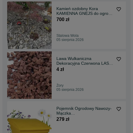
Kamień ozdobny Kora
KAMIENNA GNEJS do ogrodu
Dostawa GRATIS
700 zł
Stalowa Wola
05 sierpnia 2026
Lawa Wulkaniczna
Dekoracyjna Czerwona LAS W
SŁOIKU 10-20mm 1KG
4 zł
KURIER
Żory
05 sierpnia 2026
Pojemnik Ogrodowy Nawozy-
Mączka
Bazaltowa,Dolomit,Obornik
279 zł
70L KURIER