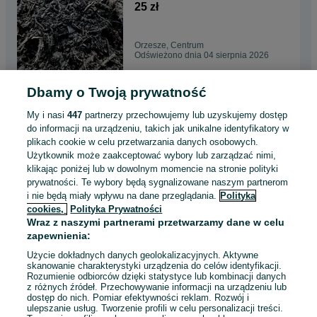
podłoże do pielęgnacji
25 zł
ogrodów
Orzesze, Centrum
Odświeżono dnia 04 sierpnia 2026
Dbamy o Twoją prywatność
Kora KAMIENNA ŁUPEK 8-16,
11-32, 31-63mm Grys nie
My i nasi
447
partnerzy przechowujemy lub uzyskujemy dostęp
kora sosnowa 1 TONA
740 zł
do informacji na urządzeniu, takich jak unikalne identyfikatory w
KURIER gratis
plikach cookie w celu przetwarzania danych osobowych.
Użytkownik może zaakceptować wybory lub zarządzać nimi,
Ostrołęka
klikając poniżej lub w dowolnym momencie na stronie polityki
Odświeżono dnia 03 sierpnia 2026
prywatności. Te wybory będą sygnalizowane naszym partnerom
i nie będą miały wpływu na dane przeglądania.
Polityka
cookies,
Polityka Prywatności
GRYS CZARNY BAZALT
Wraz z naszymi partnerami przetwarzamy dane w celu
kamień do ogrodu worek 25
zapewnienia:
kg
12 zł
Użycie dokładnych danych geolokalizacyjnych. Aktywne
skanowanie charakterystyki urządzenia do celów identyfikacji.
Rozumienie odbiorców dzięki statystyce lub kombinacji danych
Orzesze, Centrum
z różnych źródeł. Przechowywanie informacji na urządzeniu lub
Odświeżono dnia 03 sierpnia 2026
dostęp do nich. Pomiar efektywności reklam. Rozwój i
ulepszanie usług. Tworzenie profili w celu personalizacji treści.