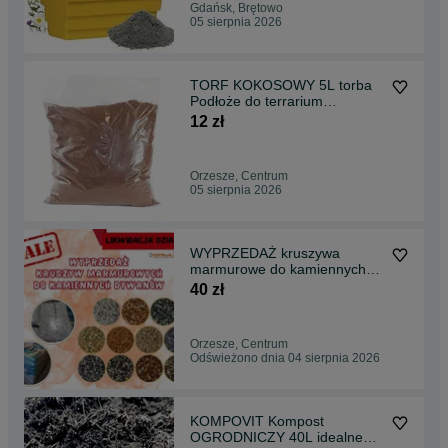
Gdańsk, Brętowo
05 sierpnia 2026
TORF KOKOSOWY 5L torba
Podłoże do terrarium
ŚCIÓŁKA TERRARIUM
12 zł
Orzesze, Centrum
05 sierpnia 2026
WYPRZEDAŻ kruszywa
marmurowe do kamiennych
dywanów 4-7mm PROMOCJA
40 zł
25KG
Orzesze, Centrum
Odświeżono dnia 04 sierpnia 2026
KOMPOVIT Kompost
OGRODNICZY 40L idealne