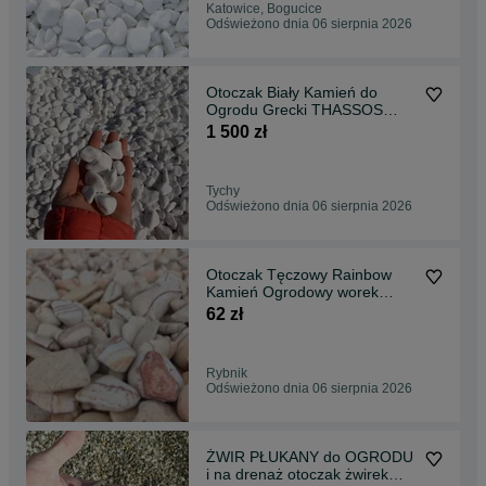
Katowice, Bogucice
Odświeżono dnia 06 sierpnia 2026
Otoczak Biały Kamień do
Ogrodu Grecki THASSOS
ŚLĄSK TRANSPORT
1 500 zł
Tychy
Odświeżono dnia 06 sierpnia 2026
Otoczak Tęczowy Rainbow
Kamień Ogrodowy worek
25KG
62 zł
Rybnik
Odświeżono dnia 06 sierpnia 2026
ŻWIR PŁUKANY do OGRODU
i na drenaż otoczak żwirek