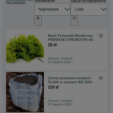
ZNALEŹLIŚMY 153
Sortowanie
Opcje przeglądania
OGŁOSZENIA
Mech Finlandzki Reniferowy
PREMIUM CHROBOTEK 60g
do lasu w szkle
10 zł
Orzesze, Centrum
07 sierpnia 2026
Ziemia przesiana transport
ŚLĄSK w workach BIG BAG
jakość PREMIUM
110 zł
Orzesze, Centrum
07 sierpnia 2026