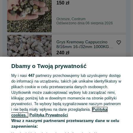
kamień grys
150 zł
Orzesze, Centrum
Odświeżono dnia 06 sierpnia 2026
Grys Kremowy Cappuccino
8/16mm 16-/32mm 1000KG
luz DOSTAWA śląsk
240 zł
Dbamy o Twoją prywatność
Orzesze, Centrum
Odświeżono dnia 06 sierpnia 2026
My i nasi
447
partnerzy przechowujemy lub uzyskujemy dostęp
do informacji na urządzeniu, takich jak unikalne identyfikatory w
plikach cookie w celu przetwarzania danych osobowych.
Grys Granitowy 8-16 lub 16-
Użytkownik może zaakceptować wybory lub zarządzać nimi,
22mm Kamień Ogród Grys
klikając poniżej lub w dowolnym momencie na stronie polityki
Żwir Mikołów Żory
280 zł
prywatności. Te wybory będą sygnalizowane naszym partnerom
i nie będą miały wpływu na dane przeglądania.
Polityka
cookies,
Polityka Prywatności
Orzesze, Centrum
Wraz z naszymi partnerami przetwarzamy dane w celu
Odświeżono dnia 06 sierpnia 2026
zapewnienia: