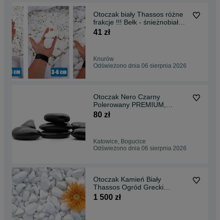
Otoczak biały Thassos różne
frakcje !!! Bełk - śnieżnobiałe
PREMIUM
41 zł
Knurów
Odświeżono dnia 06 sierpnia 2026
Otoczak Nero Czarny
Polerowany PREMIUM,
Kamień do ogrodu worek 20
80 zł
kg
Katowice, Bogucice
Odświeżono dnia 06 sierpnia 2026
Otoczak Kamień Biały
Thassos Ogród Grecki
Śnieżnobiały 1 TONA
1 500 zł