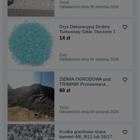
Toruń
Odświeżono dnia 06 sierpnia 2026
Grys Dekoracyjny Drobny
Turkusowy Szkło Tłuczone 1
KG
14 zł
Żory
Odświeżono dnia 06 sierpnia 2026
ZIEMIA OGRODOWA pod
TRAWNIK Przesiewana
NAJLEPSZA transport śląsk
69 zł
Tychy
Odświeżono dnia 06 sierpnia 2026
Kostka granitowa szara
kamień 4/6, 8/11 lub 15/17