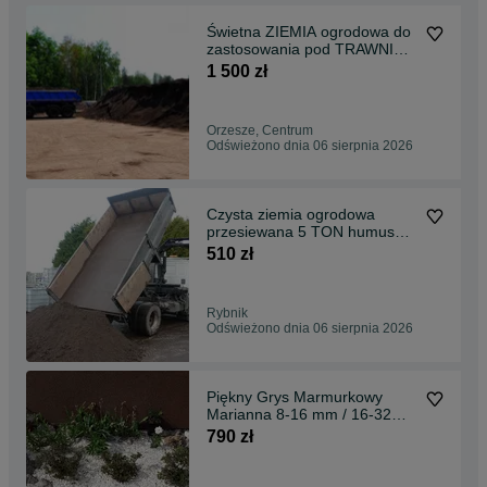
Świetna ZIEMIA ogrodowa do
zastosowania pod TRAWNIKI
20 TON
1 500 zł
Orzesze, Centrum
Odświeżono dnia 06 sierpnia 2026
Czysta ziemia ogrodowa
przesiewana 5 TON humus
transport RYBNIK
510 zł
Rybnik
Odświeżono dnia 06 sierpnia 2026
Piękny Grys Marmurkowy
Marianna 8-16 mm / 16-32
mm + dostawa Gratis
790 zł