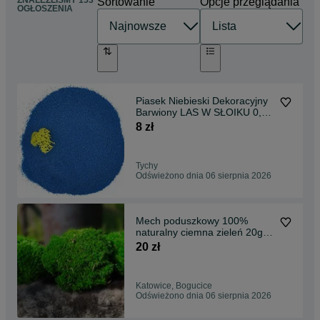
ZNALEŹLIŚMY 153
Sortowanie
Opcje przeglądania
OGŁOSZENIA
Piasek Niebieski Dekoracyjny
Barwiony LAS W SŁOIKU 0,6-
1,2 mm 1KG
8 zł
Tychy
Odświeżono dnia 06 sierpnia 2026
Mech poduszkowy 100%
naturalny ciemna zieleń 20g
do lasu w słoiku 1szt
20 zł
Katowice, Bogucice
Odświeżono dnia 06 sierpnia 2026