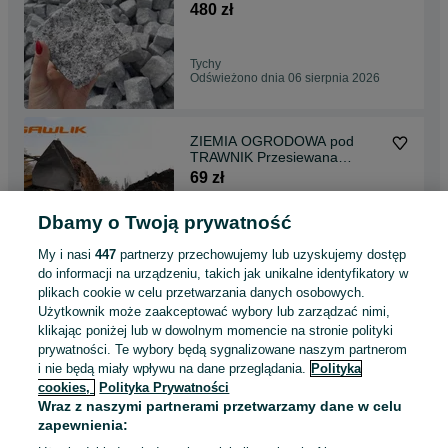
1000KG ŚLĄSK
480 zł
Tychy
Odświeżono dnia 06 sierpnia 2026
ZIEMIA OGRODOWA pod
TRAWNIK Przesiewana
NAJLEPSZA transport śląsk
69 zł
Dbamy o Twoją prywatność
Czerwionka-Leszczyny
Odświeżono dnia 06 sierpnia 2026
My i nasi
447
partnerzy przechowujemy lub uzyskujemy dostęp
do informacji na urządzeniu, takich jak unikalne identyfikatory w
plikach cookie w celu przetwarzania danych osobowych.
Żwirek Giallo Siena Kamień
Użytkownik może zaakceptować wybory lub zarządzać nimi,
Jasny Żółty Do Akwarium Grys
klikając poniżej lub w dowolnym momencie na stronie polityki
1,8-3mm 1KG
4 zł
prywatności. Te wybory będą sygnalizowane naszym partnerom
i nie będą miały wpływu na dane przeglądania.
Polityka
cookies,
Polityka Prywatności
Bełk
Wraz z naszymi partnerami przetwarzamy dane w celu
06 sierpnia 2026
zapewnienia: